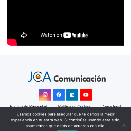
Política de Privacidad
Política de Cookies
Aviso legal
Usamos cookies para asegurar que te damos la mejor
JCA Comunicación
experiencia en nuestra web. Si continúas usando este sitio,
Marketing y comunicación para empresas desde 2008
asumiremos que estás de acuerdo con ello.