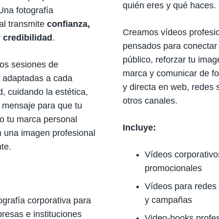
quién eres y qué haces.
 Una fotografía
al transmite
confianza,
Creamos vídeos profesi
 credibilidad
.
pensados para conectar 
público, reforzar tu ima
os sesiones de
marca y comunicar de fo
a adaptadas a cada
y directa en web, redes 
, cuidando la estética,
otros canales.
el mensaje para que tu
o tu marca personal
Incluye:
n una imagen profesional
te.
Vídeos corporativo
promocionales
Vídeos para redes 
y campañas
ografía corporativa para
resas e instituciones
Video-books profe