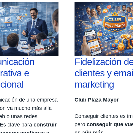
nicación
Fidelización d
rativa e
clientes y emai
ucional
marketing
icación de una empresa
Club Plaza Mayor
ción va mucho más allá
Conseguir clientes es im
eb o unas redes
pero
conseguir que vue
 Es clave para
construir
es aún más
.
generar confianza y