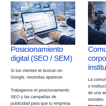
Posicionamiento
Comu
digital (SEO / SEM)
corpo
instit
Si tus clientes te buscan en
Google, necesitas aparecer.
La comun
o institu
Trabajamos el posicionamiento
de una w
SEO y las campañas de
sociales.
publicidad para que tu empresa
imagen, 