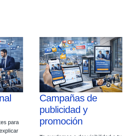
nal
Campañas de
publicidad y
promoción
tes para
explicar