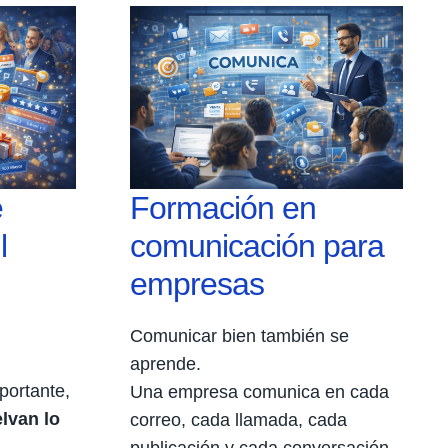
e
Formación en
l
comunicación para
empresas
Comunicar bien también se
aprende.
portante,
Una empresa comunica en cada
lvan lo
correo, cada llamada, cada
publicación y cada conversación